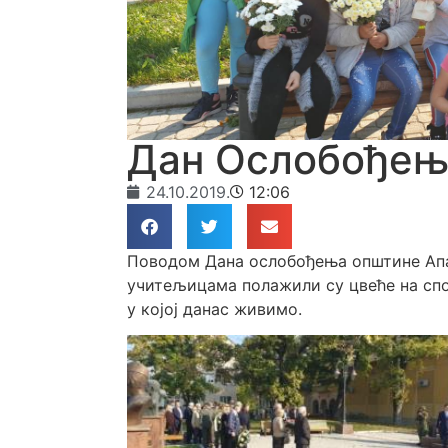
Дан Ослобођењ
24.10.2019.
12:06
Поводом Дана ослобођења општине Апати
учитељицама полажили су цвеће на спом
у којој данас живимо.