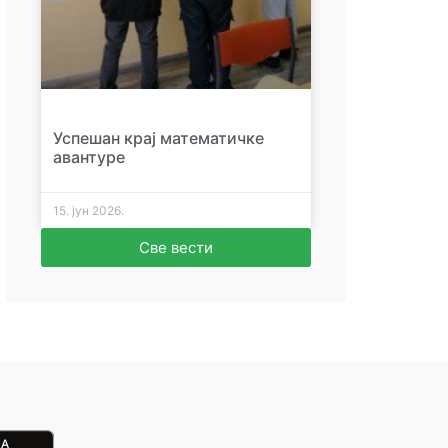
Успешан крај математичке
авантуре
15. јун 2026.
Све вести