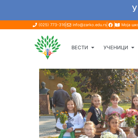
У
(025) 773-316
info@zarko.edu.rs
Моја шк
ВЕСТИ
УЧЕНИЦИ