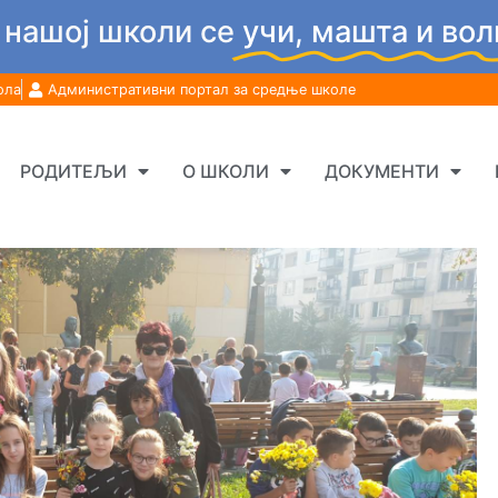
 нашој школи се
учи, машта и вол
ола
Административни портал за средње школе
РОДИТЕЉИ
О ШКОЛИ
ДОКУМЕНТИ