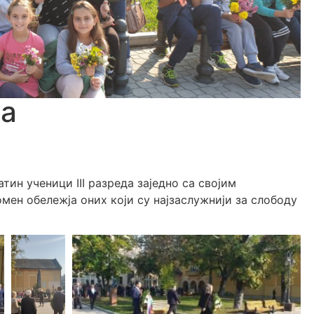
а
н ученици III разреда заједно са својим
ен обележја оних који су најзаслужнији за слободу