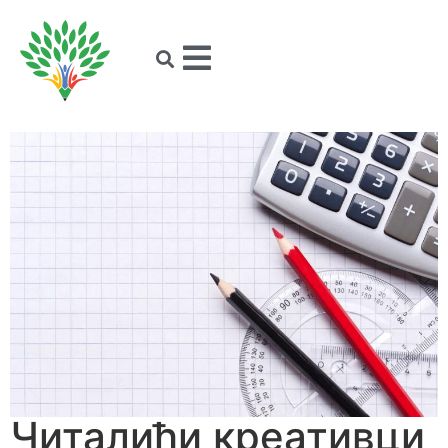
Читалићи креативци