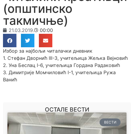
(општинско
такмичње)
21.03.2019.
00:00
Избор за најбољи читалачки дневник
1. Стефан Дворнић III-3, учитељица Жељка Вејновић
2. Уна Беслац I-6, учитељица Гордана Радаковић
3. Димитрије Момчиловић I-1, учитељица Ружа
Ванић
ОСТАЛЕ ВЕСТИ
ВЕСТИ