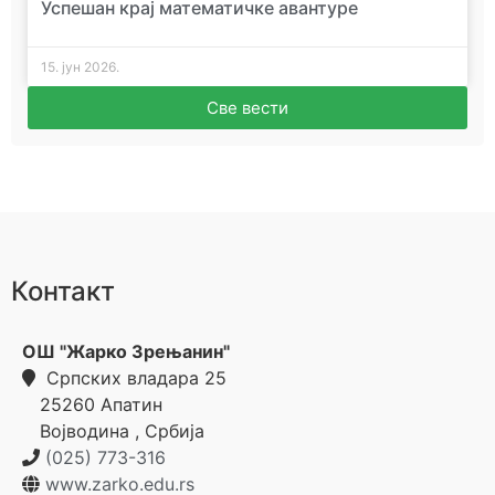
Успешан крај математичке авантуре
15. јун 2026.
Све вести
Контакт
ОШ "Жарко Зрењанин"
Српских владара 25
25260
Апатин
Војводина
,
Србија
(025) 773-316
www.zarko.edu.rs