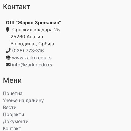
Контакт
ОШ "Жарко Зрењанин"
Српских владара 25
25260
Апатин
Војводина
,
Србија
(025) 773-316
www.zarko.edu.rs
info@zarko.edu.rs
Мени
Почетна
Учење на даљину
Вести
Пројекти
Документи
Контакт