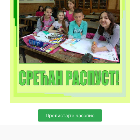
Прелистајте часопис