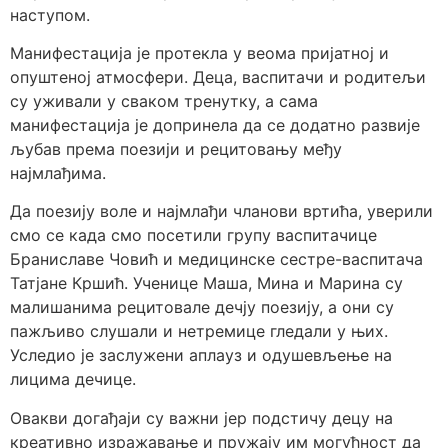
наступом.
Манифестација је протекла у веома пријатној и
опуштеној атмосфери. Деца, васпитачи и родитељи
су уживали у сваком тренутку, а сама
манифестација је допринела да се додатно развије
љубав према поезији и рецитовању међу
најмлађима.
Да поезију воле и најмлађи чланови вртића, уверили
смо се када смо посетили групу васпитачице
Браниславе Човић и медицинске сестре-васпитача
Татјане Кршић. Ученице Маша, Мина и Марина су
малишанима рецитовале дечју поезију, а они су
пажљиво слушали и нетремице гледали у њих.
Уследио је заслужени аплауз и одушевљење на
лицима дечице.
Овакви догађаји су важни јер подстичу децу на
креативно изражавање и пружају им могућност да