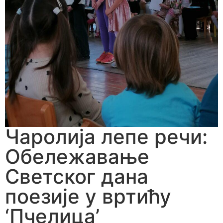
Чаролија лепе речи:
Обележавање
Светског дана
поезије у вртићу
‘Пчелица’