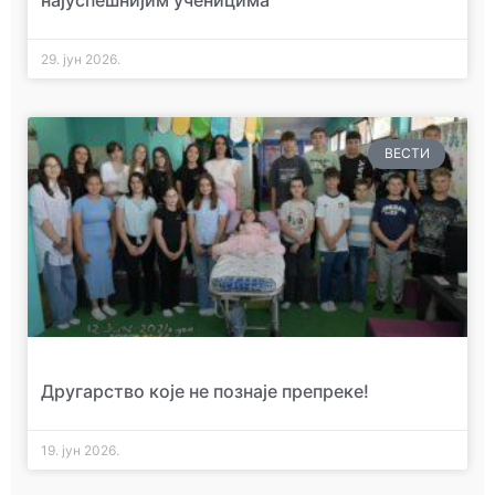
најуспешнијим ученицима
29. јун 2026.
ВЕСТИ
Другарство које не познаје препреке!
19. јун 2026.