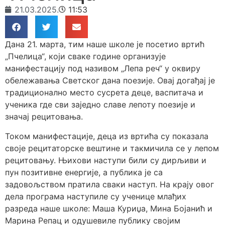
21.03.2025.
11:53
Дана 21. марта, тим наше школе је посетио вртић
„Пчелица“, који сваке године организује
манифестацију под називом „Лепа реч“ у оквиру
обележавања Светског дана поезије. Овај догађај је
традиционално место сусрета деце, васпитача и
ученика где сви заједно славе лепоту поезије и
значај рецитовања.
Током манифестације, деца из вртића су показала
своје рецитаторске вештине и такмичила се у лепом
рецитовању. Њихови наступи били су дирљиви и
пун позитивне енергије, а публика је са
задовољством пратила сваки наступ. На крају овог
дела програма наступиле су ученице млађих
разреда наше школе: Маша Куриџа, Мина Бојанић и
Марина Репац и одушевиле публику својим