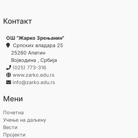
Контакт
ОШ "Жарко Зрењанин"
Српских владара 25
25260
Апатин
Војводина
,
Србија
(025) 773-316
www.zarko.edu.rs
info@zarko.edu.rs
Мени
Почетна
Учење на даљину
Вести
Пројекти