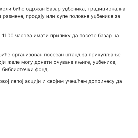
ј школи биће одржан Базар уџбеника, традиционална
 размене, продају или купе половне уџбенике за
 11.00 часова имати прилику да посете базар на
 биће организован посебан штанд за прикупљање
оји желе могу донети очуване књиге, уџбенике,
и библиотечки фонд.
вој лепој акцији и својим учешћем допринесу да