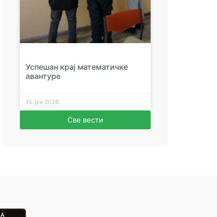
Успешан крај математичке
авантуре
15. јун 2026.
Све вести