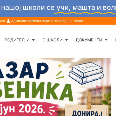
 нашој школи се
учи, машта и вол
ола
Административни портал за средње школе
РОДИТЕЉИ
О ШКОЛИ
ДОКУМЕНТИ