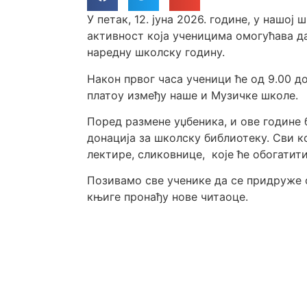
У петак, 12. јуна 2026. године, у нашо
активност која ученицима омогућава да
наредну школску годину.
Након првог часа ученици ће од 9.00 до
платоу између наше и Музичке школе.
Поред размене уџбеника, и ове године
донација за школску библиотеку. Сви к
лектире, сликовнице, које ће обогатит
Позивамо све ученике да се придруже о
књиге пронађу нове читаоце.