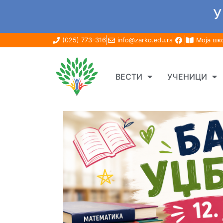
У
(025) 773-316
info@zarko.edu.rs
Моја шк
ВЕСТИ
УЧЕНИЦИ