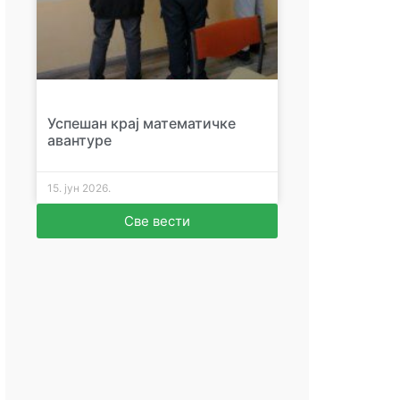
Успешан крај математичке
авантуре
15. јун 2026.
Све вести