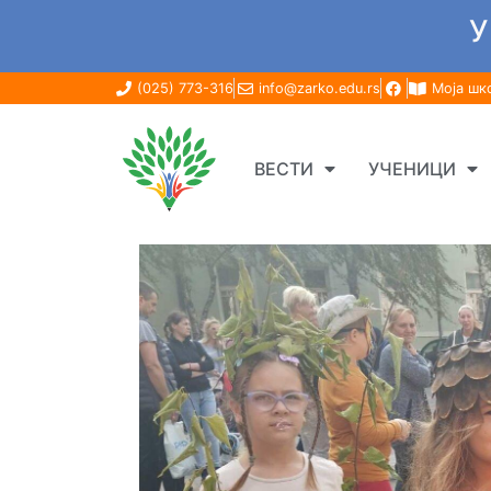
У
(025) 773-316
info@zarko.edu.rs
Моја шк
ВЕСТИ
УЧЕНИЦИ