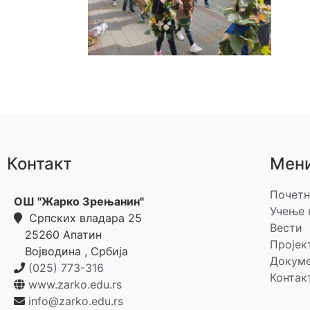
Контакт
Мен
Почетн
ОШ "Жарко Зрењанин"
Учење 
Српских владара 25
Вести
25260
Апатин
Пројек
Војводина
,
Србија
Докум
(025) 773-316
Контак
www.zarko.edu.rs
info@zarko.edu.rs