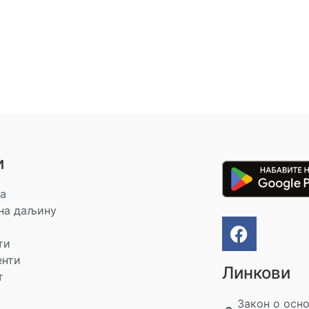
и
а
на даљину
ти
енти
Линкови
т
Закон о осн