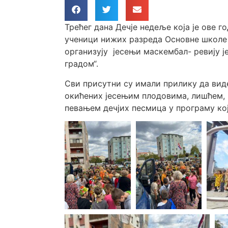
Трећег дана Дечје недеље која је ове г
ученици нижих разреда Основне школе
организују јесењи маскембал- ревију 
градом“.
Сви присутни су имали прилику да вид
окићених јесењим плодовима, лишћем
певањем дечјих песмица у програму кој