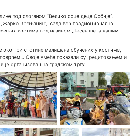
одине под слоганом “Велико срце деце Србије”,
 „Жарко Зрењанин“, сада већ традиоционално
јесењих костима под називом „Јесен шета нашим
е око три стотине малишана обучених у костиме,
, поврћем…
Своје умеће показали су рецитовањем и
и је организован на градском тргу.