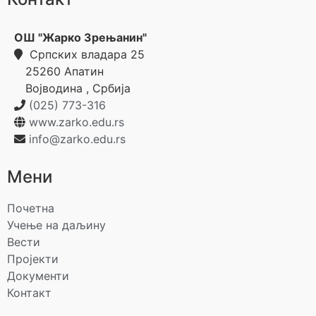
ОШ "Жарко Зрењанин"
Српских владара 25
25260
Апатин
Војводина
,
Србија
(025) 773-316
www.zarko.edu.rs
info@zarko.edu.rs
Мени
Почетна
Учење на даљину
Вести
Пројекти
Документи
Контакт