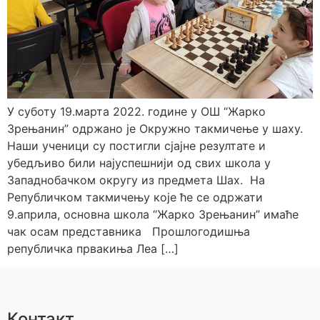
У суботу 19.марта 2022. године у ОШ “Жарко
Зрењанин” одржано је Окружно такмичење у шаху.
Наши ученици су постигли сјајне резултате и
убедљиво били најуспешнији од свих школа у
Западнобачком округу из предмета Шах. На
Републичком такмичењу које ће се одржати
9.априла, основна школа “Жарко Зрењанин” имаће
чак осам представника Прошлогодишња
републичка првакиња Леа […]
Контакт