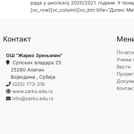
рада у школској 2020/2021. години. У поне
[vc_row][vc_column][vc_btn title=“Допис Мин
Контакт
Мен
Почетн
ОШ "Жарко Зрењанин"
Учење 
Српских владара 25
Вести
25260
Апатин
Пројек
Војводина
,
Србија
Докум
(025) 773-316
Контак
www.zarko.edu.rs
info@zarko.edu.rs