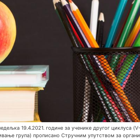
едељка 19.4.2021. године за ученике другог циклуса (V-
вање група) прописано Стручним упутством за организ