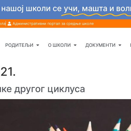
 нашој школи се
учи, машта и вол
ола
Административни портал за средње школе
РОДИТЕЉИ
О ШКОЛИ
ДОКУМЕНТИ
21.
ке другог циклуса