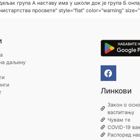
дељак група А наставу има у школи док је група Б онлајн
истартства просвете“ style=“flat“ color=“warning“ size=“
и
а
на даљину
ти
енти
Линкови
т
Закон о осн
васпитању
Чувам те
COVID-19 ва
Распоред на