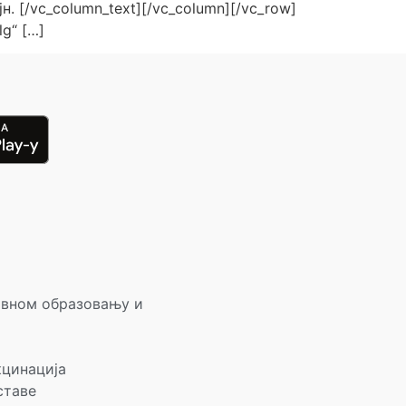
. [/vc_column_text][/vc_column][/vc_row]
lg“ […]
овном образовању и
кцинација
ставе