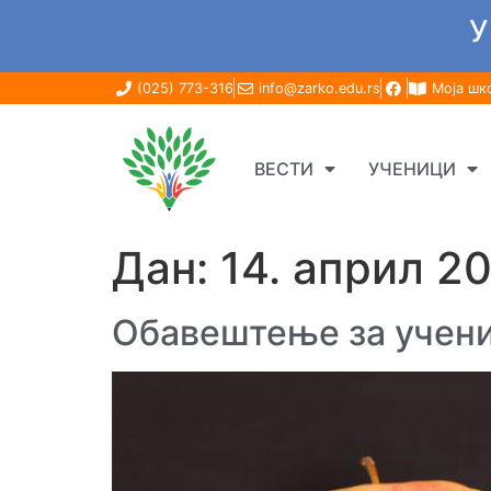
У
(025) 773-316
info@zarko.edu.rs
Моја шк
ВЕСТИ
УЧЕНИЦИ
Дан:
14. април 20
Обавештење за учени