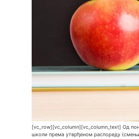
[vc_row][vc_column][vc_column_text] Од пон
школи према утврђеном распореду (смењи