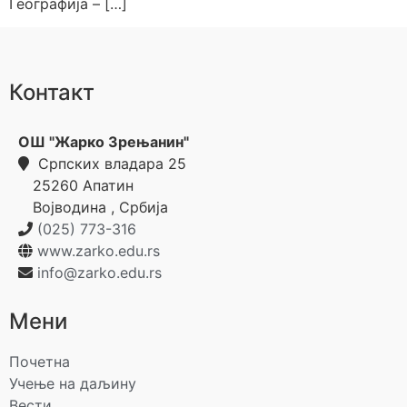
Географија – […]
Контакт
ОШ "Жарко Зрењанин"
Српских владара 25
25260
Апатин
Војводина
,
Србија
(025) 773-316
www.zarko.edu.rs
info@zarko.edu.rs
Мени
Почетна
Учење на даљину
Вести