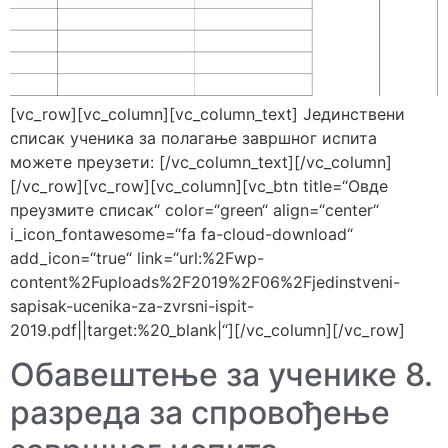
[vc_row][vc_column][vc_column_text] Јединствени
списак ученика за полагање завршног испита
можете преузети: [/vc_column_text][/vc_column]
[/vc_row][vc_row][vc_column][vc_btn title=“Овде
преузмите списак“ color=“green“ align=“center“
i_icon_fontawesome=“fa fa-cloud-download“
add_icon=“true“ link=“url:%2Fwp-
content%2Fuploads%2F2019%2F06%2Fjedinstveni-
sapisak-ucenika-za-zvrsni-ispit-
2019.pdf||target:%20_blank|“][/vc_column][/vc_row]
Обавештење за ученике 8.
разреда за спровођење