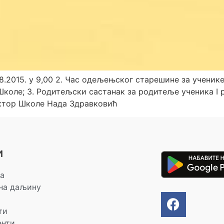
8.2015. у 9,00 2. Час одељењског старешине за ученике
и Школе; 3. Родитељски састанак за родитеље ученика I р
ектор Школе Нада Здравковић
и
а
на даљину
ти
енти