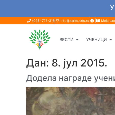
У
(025) 773-316
info@zarko.edu.rs
Моја шк
ВЕСТИ
УЧЕНИЦИ
Дан:
8. јул 2015.
Додела награде учен