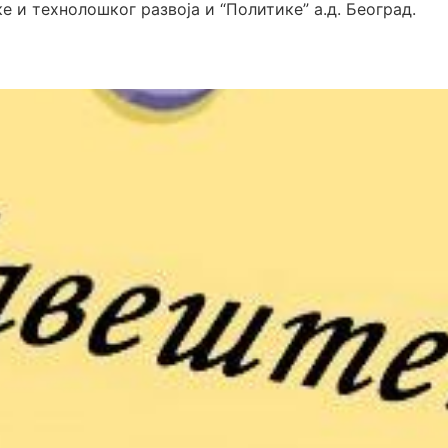
е и технолошког развоја и “Политике” а.д. Београд.