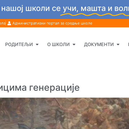
 нашој школи се
учи, машта и вол
ола
Административни портал за средње школе
РОДИТЕЉИ
О ШКОЛИ
ДОКУМЕНТИ
ицима генерације