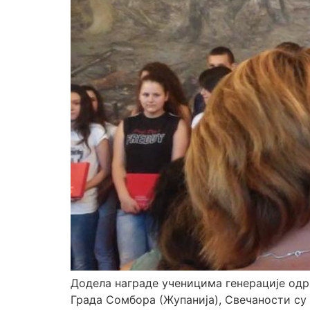
Додела награде ученицима генерације одрж
Града Сомбора (Жупанија), Свечаности су