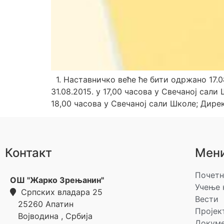
1. Наставничко веће ће бити одржано 17.0
31.08.2015. у 17,00 часова у Свечаној сал
18,00 часова у Свечаној сали Школе; Дир
Контакт
Мен
Почетн
ОШ "Жарко Зрењанин"
Учење 
Српских владара 25
Вести
25260
Апатин
Пројек
Војводина
,
Србија
Докум