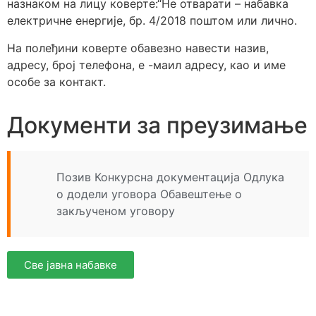
назнаком на лицу коверте:“Не отварати – набавка
електричне енергије, бр. 4/2018 поштом или лично.
На полеђини коверте обавезно навести назив,
адресу, број телефона, е -маил адресу, као и име
особе за контакт.
Документи за преузимање
Позив
Конкурсна документација
Одлука
о додели уговора
Обавештење о
закљученом уговору
Све јавна набавке