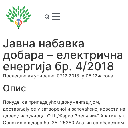
Јавна набавка
добара – електрична
енергија бр. 4/2018
Последње ажурирање: 07.12.2018. у 05:12часова
Опис
Понуде, са припадајућом документацијом,
достављају се у затвореној и запечаћеној коверти на
адресу наручиоца: ОШ „Жарко Зрењанин“ Апатин, ул.
Српских владара бр. 25, 25260 Апатин са обавезном